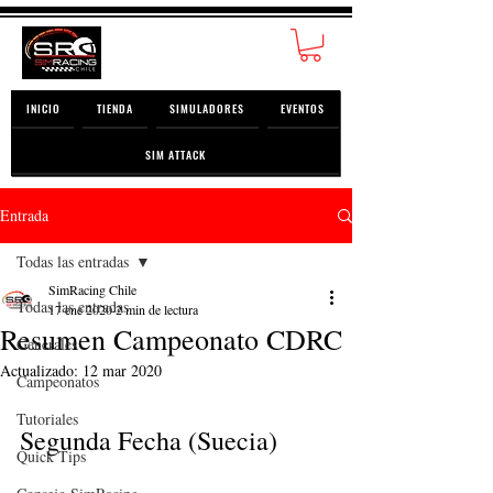
INICIO
TIENDA
SIMULADORES
EVENTOS
SIM ATTACK
Entrada
Todas las entradas
SimRacing Chile
Todas las entradas
17 ene 2020
2 min de lectura
Resumen Campeonato CDRC
Generales
Actualizado:
12 mar 2020
Campeonatos
Tutoriales
Segunda Fecha (Suecia)
Quick Tips