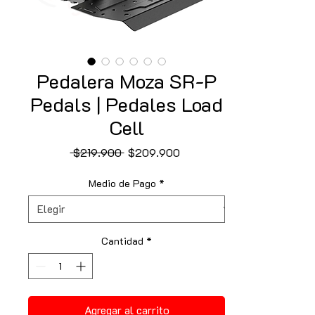
Pedalera Moza SR-P
Pedals | Pedales Load
Cell
Precio
Precio
 $219.900 
$209.900
de
oferta
Medio de Pago
*
Cantidad
*
Agregar al carrito