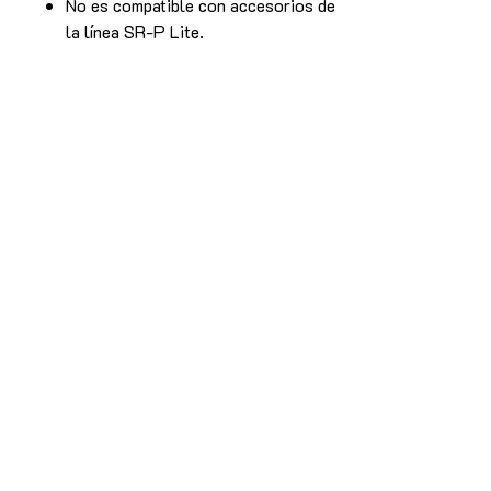
No es compatible con accesorios de
la línea SR-P Lite.
Características principales
Sistema de freno con load cell de
hasta 100 kg
Utilizan un codificador magnético de
alta precisión de 16 bits con una
resolución de 65.536 PPR, una
resolución mucho más alta y más
estable que un sensor Hall.
Sistema híbrido de sensores (presión
+ ángulo)
Construcción en acero de alta
resistencia
Ajuste de separación y altura de
pedales
Conexión directa vía USB
Configuración mediante software