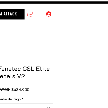
M ATTACK
Fanatec CSL Elite
edals V2
Precio
Precio
9.900 
$634.900
de
edio de Pago
*
oferta