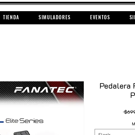
TIENDA
SIMULADORES
EVENTOS
SI
Pedalera 
P
 $69
M
Elegir