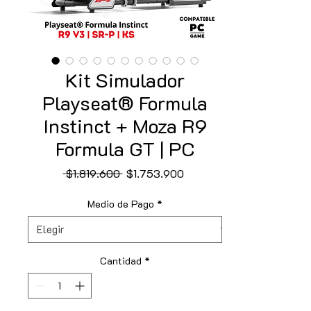
Kit Simulador
Playseat® Formula
Instinct + Moza R9
Formula GT | PC
Precio
Precio
 $1.819.600 
$1.753.900
de
oferta
Medio de Pago
*
Cantidad
*