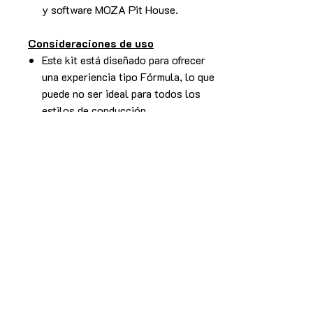
y software MOZA Pit House.
Consideraciones de uso
Este kit está diseñado para ofrecer
una experiencia tipo Fórmula, lo que
puede no ser ideal para todos los
estilos de conducción.
El cockpit ofrece buena estabilidad
para sistemas Direct Drive como la
R9, pero para uso más intensivo o
torque superior se recomienda una
estructura de mayor rigidez.
Requiere montaje adecuado para
aprovechar al máximo el rendimiento
del sistema.
No es compatible con consolas (Kit
Moza R9).
Características principales