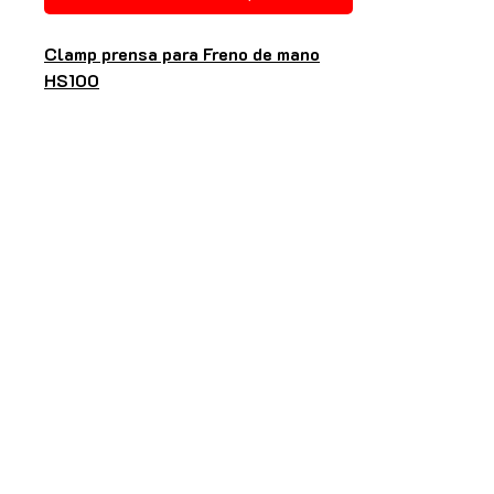
Clamp prensa para Freno de mano
HS100
Este producto es un accesorio para
Freno
de mano HS100
, permite fijar sobre
cualquier superficie sin necesidad de
perforaciones y pernos.
Construido en metal de alta
resistencia.
Incluye pernos y llave allen.
* Freno de mano no incluido